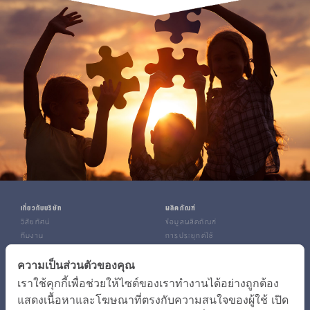
เกี่ยวกับบริษัท
ผลิตภัณฑ์
วิสัยทัศน์
ข้อมูลผลิตภัณฑ์
ทีมงาน
การประยุกต์ใช้
พันธมิตร
ลูกค้า
เหตุการณ์สำคัญ
ความเป็นส่วนตัวของคุณ
ภายในประเทศ
เราใช้คุกกี้เพื่อช่วยให้ไซต์ของเราทำงานได้อย่างถูกต้อง
เทคโนโลยี
ต่างประเทศ
เทคโนโลยี
ลูกค้า
แสดงเนื้อหาและโฆษณาที่ตรงกับความสนใจของผู้ใช้ เปิด